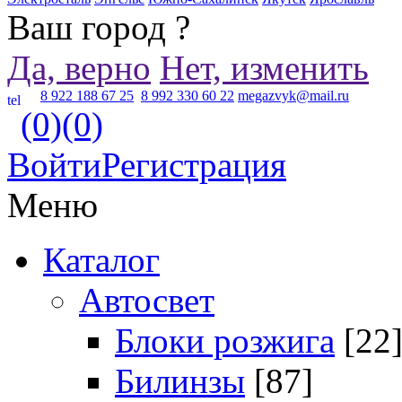
Ваш город
?
Да, верно
Нет, изменить
8 922 188 67 25
8 992 330 60 22
megazvyk@mail.ru
(0)
(0)
Войти
Регистрация
Меню
Каталог
Автосвет
Блоки розжига
[22
Билинзы
[87]