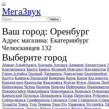
Найти
Ваш город: Оренбург
Адрес магазина: Екатеринбург
Челюскинцев 132
Выберите город
Абакан
Альметьевск
Анадырь
Ангарск
Армавир
Архангельск
А
Благовещенск
Братск
Брянск
Великий Новгород
Владивосток
В
Горно-Алтайск
Грозный
Дзержинск
Домодедово
Екатеринбург
Калуга
Каменск-Уральский
Кемерово
Керчь
Киров
Кисловодск
Красногорск
Краснодар
Красноярск
Курган
Курск
Липецк
Люб
Набережные Челны
Нальчик
Находка
Нефтекамск
Нижневарто
Новороссийск
Новосибирск
Новочеркасск
Норильск
Одинцов
Камчатский
Подольск
Прокопьевск
Псков
Пятигорск
Рубцовск
Северодвинск
Симферополь
Смоленск
Сочи
Ставрополь
Стары
Тольятти
Томск
Тула
Тюмень
Улан-Удэ
Ульяновск
Уссурийск
У
Электросталь
Энгельс
Южно-Сахалинск
Якутск
Ярославль