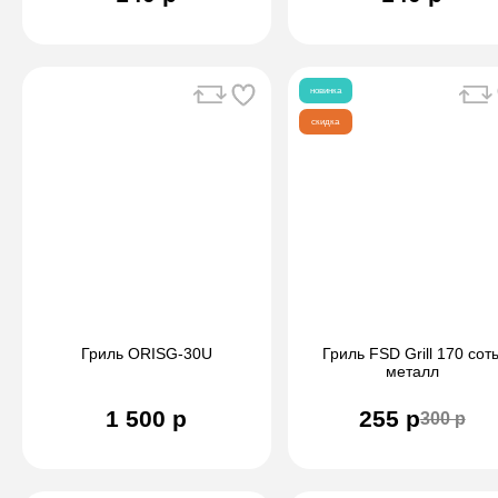
новинка
скидка
Гриль ORISG-30U
Гриль FSD Grill 170 сот
металл
1 500 р
255 р
300 р