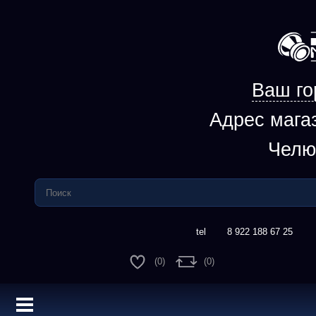
Ваш го
Адрес мага
Челю
8 922 188 67 25
(0)
(0)