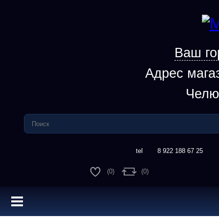
Ваш го
Адрес мага
Челю
8 922 188 67 25
(0)
(0)